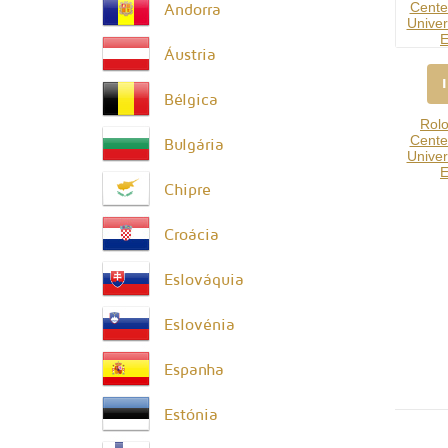
Andorra
Áustria
Bélgica
Rol
Cente
Bulgária
Univer
E
Chipre
Croácia
Eslováquia
Eslovénia
Espanha
Estónia