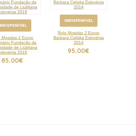
INDISPONÍVEL
INDISPONÍVEL
Rolo Moedas 2 Euros
o Moedas 2 Euros
Barbara Celjska Eslovénia
nário Fundação da
2014
sidade de Ljubljana
95,00€
slovénia 2019
85,00€