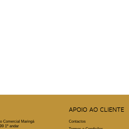
APOIO AO CLIENTE
o Comercial Maringá
Contactos
 1º andar
Termos e Condições