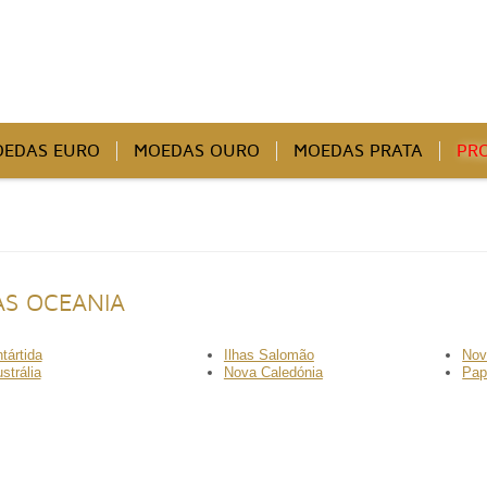
EDAS EURO
MOEDAS OURO
MOEDAS PRATA
PR
S OCEANIA
tártida
Ilhas Salomão
Nov
strália
Nova Caledónia
Pap