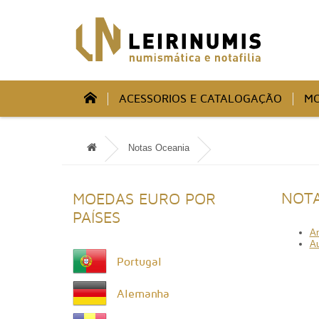
ACESSORIOS E CATALOGAÇÃO
MO
Notas Oceania
NOTA
MOEDAS EURO POR
PAÍSES
An
Au
Portugal
Alemanha