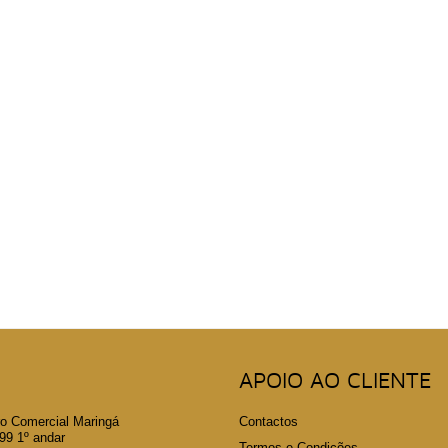
APOIO AO CLIENTE
o Comercial Maringá
Contactos
 1º andar
Termos e Condições