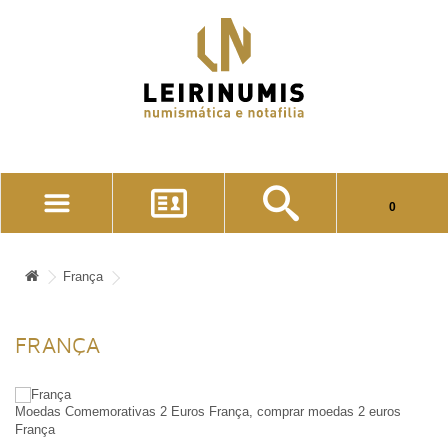
Seu carrinho está vazio!
0
CONTA DE CLIENTE
LISTA DE FAVORITOS (0)
França
CONCLUIR PEDIDO
FRANÇA
ENTRAR (LOGIN)
REGISTE-SE
Moedas Comemorativas 2 Euros França, comprar moedas 2 euros
França