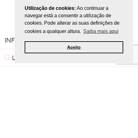
Utilização de cookies:
Ao continuar a
navegar está a consentir a utilização de
cookies. Pode alterar as suas definições de
cookies a qualquer altura.
Saiba mais aqui
+
INFORMAÇÕES
Aceito
+
LOJA
+
APOIO AO CLIENTE
+
MINHA CONTA
© 2009-2024 Leirinumis - desenvolvido por
imuud.pt