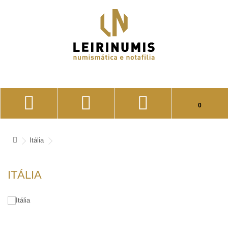
Seu carrinho está vazio!
0
CONTA DE CLIENTE
LISTA DE FAVORITOS (0)
Itália
CONCLUIR PEDIDO
ITÁLIA
ENTRAR (LOGIN)
REGISTE-SE