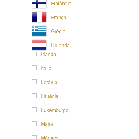
Finlândia
França
Grécia
Holanda
Irlanda
Itália
Letónia
Lituânia
Luxemburgo
Malta
Mónaco