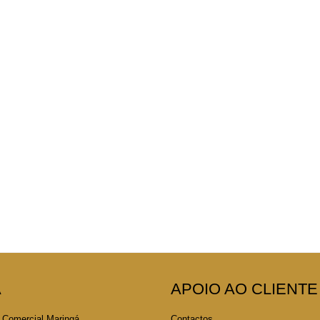
A
APOIO AO CLIENTE
 Comercial Maringá
Contactos