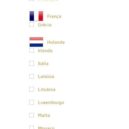
França
Grécia
Holanda
Irlanda
Itália
Letónia
Lituânia
Luxemburgo
Malta
Mónaco