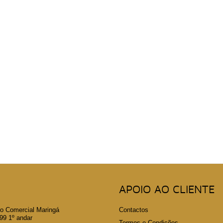
APOIO AO CLIENTE
o Comercial Maringá
Contactos
 1º andar
Termos e Condições