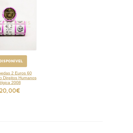
DISPONÍVEL
edas 2 Euros 60
io Direitos Humanos
élgica 2008
120,00€