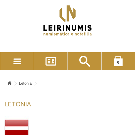
Seu carrinho está vazio!
0
CONTA DE CLIENTE
LISTA DE FAVORITOS (0)
Letónia
CONCLUIR PEDIDO
LETÓNIA
ENTRAR (LOGIN)
REGISTE-SE