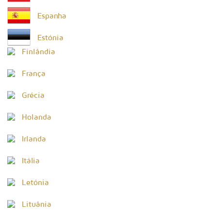
Espanha
Estónia
Finlândia
França
Grécia
Holanda
Irlanda
Itália
Letónia
Lituânia